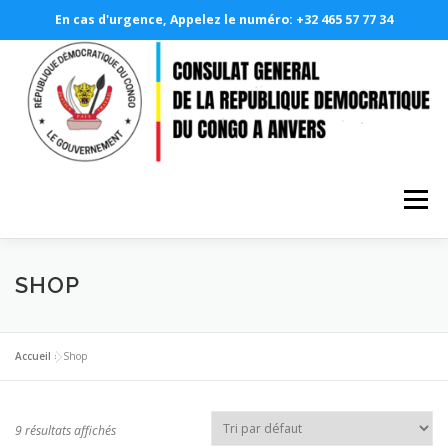
En cas d'urgence, Appelez le numéro: +32 465 57 77 34
Aller
au
contenu
Menu
A PROPOS
LE CONSULAT GÉNÉRAL
SHOP
NOS SERVICES CONSULAIRES
PHOTOTHÈQUE
Accueil
»
Shop
DEMANDE EN LIGNE
RDCONGO
9 résultats affichés