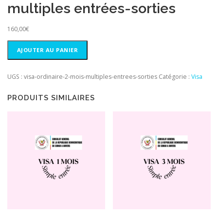
multiples entrées-sorties
160,00
€
quantité
AJOUTER AU PANIER
de
Visa
ordinaire
UGS :
visa-ordinaire-2-mois-multiples-entrees-sorties
Catégorie :
Visa
2
mois
PRODUITS SIMILAIRES
multiples
entrées-
sorties