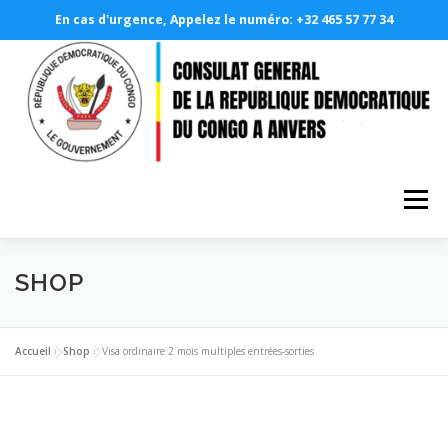
En cas d'urgence, Appelez le numéro: +32 465 57 77 34
Aller
au
contenu
Menu
SHOP
A PROPOS
LE CONSULAT GÉNÉRAL
NOS SERVICES CONSULAIRES
PHOTOTHÈQUE
Accueil
»
Shop
»
Visa ordinaire 2 mois multiples entrées-sorties
DEMANDE EN LIGNE
RDCONGO