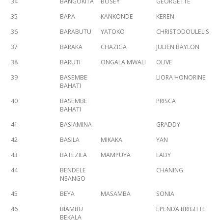
34
BANGOKITA
BOSEY
GEORGETTE
35
BAPA
KANKONDE
KEREN
36
BARABUTU
YATOKO
CHRISTODOULELIS
37
BARAKA
CHAZIGA
JULIEN BAYLON
38
BARUTI
ONGALA MWALI
OLIVE
39
BASEMBE
LIORA HONORINE
BAHATI
40
BASEMBE
PRISCA
BAHATI
41
BASIAMINA
GRADDY
42
BASILA
MIKAKA
YAN
43
BATEZILA
MAMPUYA
LADY
44
BENDELE
CHANING
NSANGO
45
BEYA
MASAMBA
SONIA
46
BIAMBU
EPENDA BRIGITTE
BEKALA