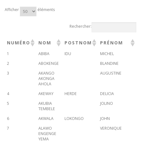
Afficher
éléments
Rechercher:
NUMÉRO
NOM
POSTNOM
PRÉNOM
1
ABIBA
IDU
MICHEL
2
ABOKENGE
BLANDINE
3
AKANGO
AUGUSTINE
AKONGA
AHOLA
4
AKEWAY
HERDE
DELICIA
5
AKUBIA
JOLINO
TEMBELE
6
AKWALA
LOKONGO
JOHN
7
ALAWO
VERONIQUE
ENGENGE
YEMA