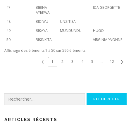
47
BIBINA
IDA GEORGETTE
AYEKWA
48
BIDIWU
UNZITISA
49
BIKAYA
MUNDUNDU
HUGO
50
BIKINKITA
VIRGINIA YVONNE
Affichage des éléments 1 à 50 sur 596 éléments
…
❮
1
2
3
4
5
12
❯
Rechercher :
ARTICLES RÉCENTS