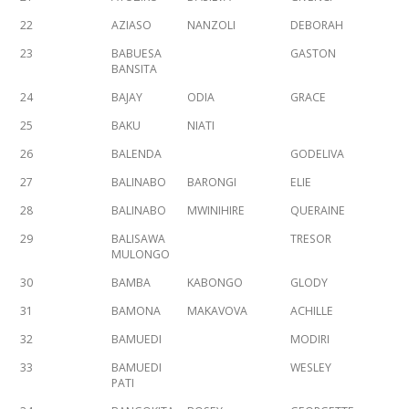
22
AZIASO
NANZOLI
DEBORAH
23
BABUESA
GASTON
BANSITA
24
BAJAY
ODIA
GRACE
25
BAKU
NIATI
26
BALENDA
GODELIVA
27
BALINABO
BARONGI
ELIE
28
BALINABO
MWINIHIRE
QUERAINE
29
BALISAWA
TRESOR
MULONGO
30
BAMBA
KABONGO
GLODY
31
BAMONA
MAKAVOVA
ACHILLE
32
BAMUEDI
MODIRI
33
BAMUEDI
WESLEY
PATI