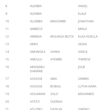
8
ALEMBA
ANGEL
9
ALEMBA
ELALE
10
ALOMBA
KINGOMBE
JONATHAN
11
AMBROZ
MIALA
12
AMINDA
MOLINGA IBOTA
ELISA NOELLA
13
AMISI
GEDIA
14
AMUNGILA
SHAKA
GISELE
15
ANDULU
AYEMBE
THERESE
16
ARADJABU
JOLIE
DAMARIE
17
ASSASSE
ABIA
SAMIRA
18
ASSASSE
BOBALI
LUTHA KIARA
19
ASSUMANI
ZALO
MOHAMED
20
ATATO
OLENGA
21
ATUZIKU
DASILVA
GIVENCI