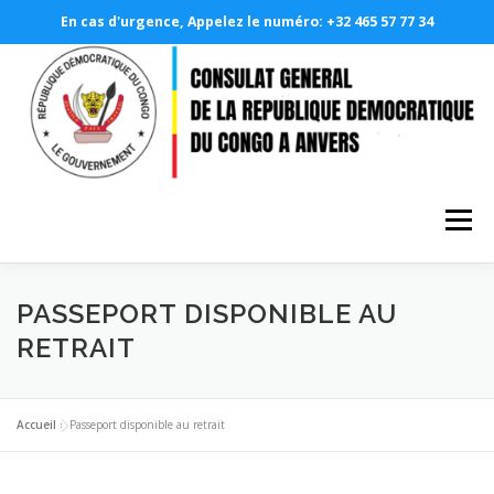
En cas d'urgence, Appelez le numéro: +32 465 57 77 34
Aller
au
contenu
Menu
A PROPOS
LE CONSULAT GÉNÉRAL
PASSEPORT DISPONIBLE AU
RETRAIT
NOS SERVICES CONSULAIRES
PHOTOTHÈQUE
Accueil
»
Passeport disponible au retrait
DEMANDE EN LIGNE
RDCONGO