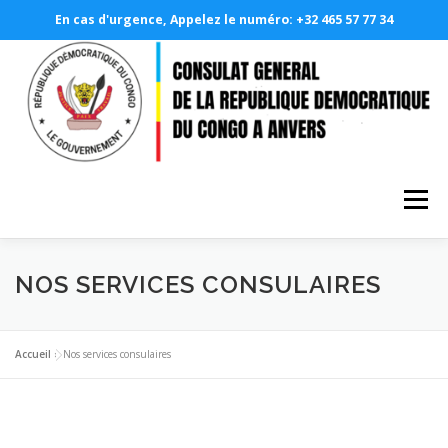
En cas d'urgence, Appelez le numéro: +32 465 57 77 34
Aller
au
contenu
Menu
A PROPOS
LE CONSULAT GÉNÉRAL
NOS SERVICES CONSULAIRES
NOS SERVICES CONSULAIRES
PHOTOTHÈQUE
Accueil
»
Nos services consulaires
DEMANDE EN LIGNE
RDCONGO