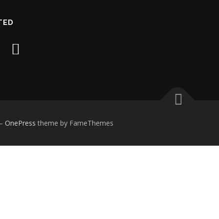
TED
–
OnePress
theme by FameThemes