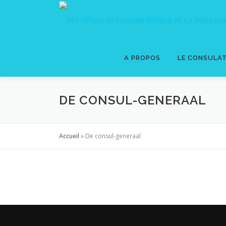
Skip
to
content
A PROPOS
LE CONSULA
DE CONSUL-GENERAAL
Accueil
»
De consul-generaal