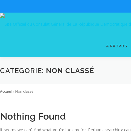
Skip
to
content
A PROPOS
CATEGORIE:
NON CLASSÉ
Accueil
»
Non classé
Nothing Found
It seems we can’t find what you’re looking for. Perhaps searching can