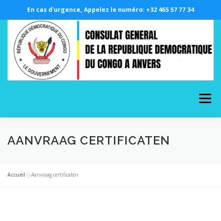
En cas d'urgence, Appelez le numéro: +32 465 57 77 34
Skip
to
content
Menu
A PROPOS
LE CONSULAT GÉNÉRAL
AANVRAAG CERTIFICATEN
NOS SERVICES CONSULAIRES
PHOTOTHÈQUE
Accueil
»
Aanvraag certificaten
DEMANDE EN LIGNE
RDCONGO