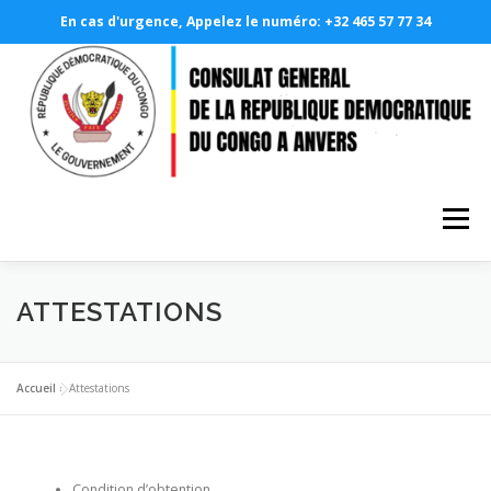
En cas d'urgence, Appelez le numéro: +32 465 57 77 34
Aller
au
contenu
Menu
A PROPOS
LE CONSULAT GÉNÉRAL
ATTESTATIONS
NOS SERVICES CONSULAIRES
PHOTOTHÈQUE
Accueil
»
Attestations
DEMANDE EN LIGNE
RDCONGO
Condition d’obtention